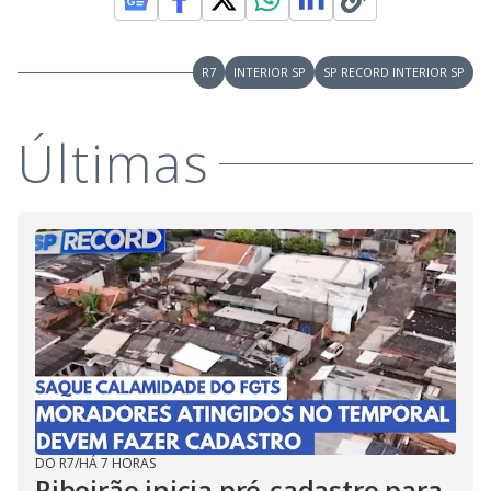
R7
INTERIOR SP
SP RECORD INTERIOR SP
Últimas
DO R7
/
HÁ 7 HORAS
Ribeirão inicia pré-cadastro para