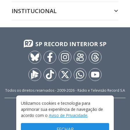
INSTITUCIONAL
SP RECORD INTERIOR SP
Todos os direitos reservados - 2009-
2026
- Rádio e Televisão Record S.A
Utilizamos cookies e tecnologia para
CARREIRA
FALE CONOSCO
PRIVACIDADE
aprimorar sua experiência de navegação de
TERMOS E CONDIÇÕES DE USO
acordo com o
Aviso de Privacidade
.
FECHAR