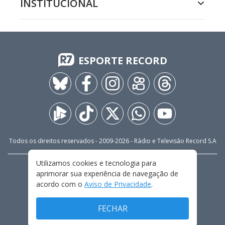
INSTITUCIONAL
ESPORTE RECORD
Todos os direitos reservados - 2009-
2026
- Rádio e Televisão Record S.A
Utilizamos cookies e tecnologia para
CARREIRA
FALE CONOSCO
PRIVACIDADE
aprimorar sua experiência de navegação de
TERMOS E CONDIÇÕES DE USO
acordo com o
Aviso de Privacidade
.
FECHAR