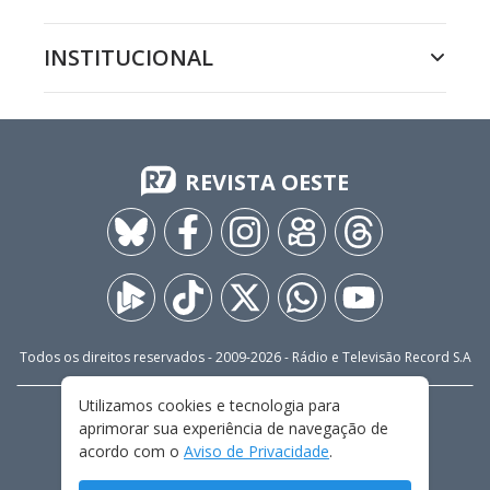
INSTITUCIONAL
REVISTA OESTE
Todos os direitos reservados - 2009-
2026
- Rádio e Televisão Record S.A
Utilizamos cookies e tecnologia para
CARREIRA
FALE CONOSCO
PRIVACIDADE
aprimorar sua experiência de navegação de
TERMOS E CONDIÇÕES DE USO
acordo com o
Aviso de Privacidade
.