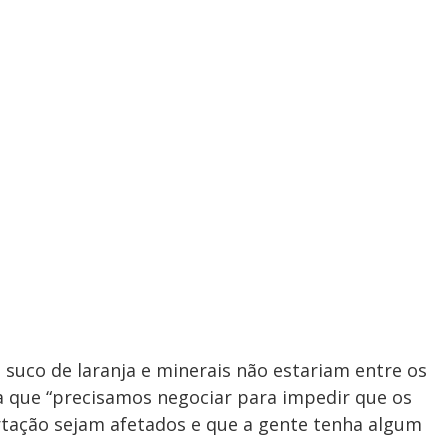
y
e
V
i
d
e
suco de laranja e minerais não estariam entre os
a que “precisamos negociar para impedir que os
tação sejam afetados e que a gente tenha algum