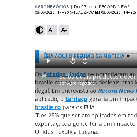
AGRONEGÓCIOS
|
Do R7, com RECORD NEWS
03/06/2026 - 14H30
(ATUALIZADO EM
03/06/2026 - 14H32
)
A+
A-
L
LEIA AQUI O RESUMO DA NOTÍCIA
o
a
d
P
V
A
e
l
o
v
d
a
l
a
Os
Estados Unidos
recomendaram apli
:
y
t
n
0
a
ç
.
brasileiras por práticas desleais bras
r
a
6
por
Agronegócios
1
r
7
0
1
%
ilegal. Em entrevista ao
Record News 
s
0
e
s
g
e
aplicado, o
tarifaço
geraria um impac
u
g
n
u
brasileiro
para os EUA.
d
n
o
d
s
o
“Dos 25% que seriam aplicados em tod
s
exportação, a gente teria um impacto
Unidos”, explica Lucena.
M