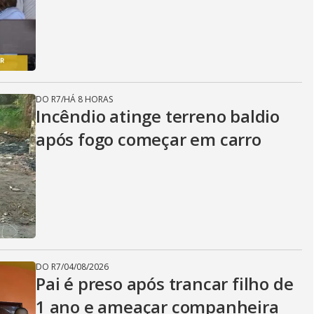
DO R7
/
HÁ 8 HORAS
Incêndio atinge terreno baldio
após fogo começar em carro
DO R7
/
04/08/2026
Pai é preso após trancar filho de
1 ano e ameaçar companheira