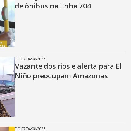
de ônibus na linha 704
DO R7
/
04/08/2026
Vazante dos rios e alerta para El
Niño preocupam Amazonas
DO R7
/
04/08/2026