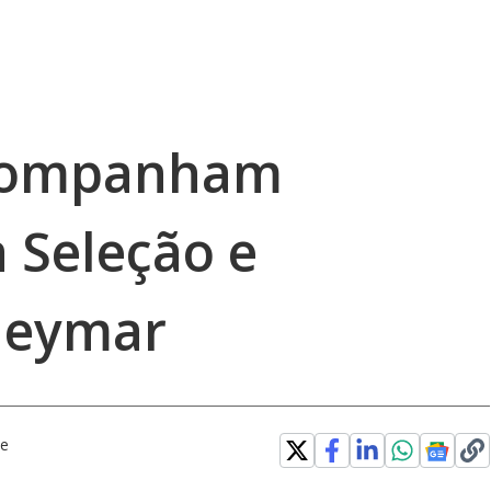
acompanham
 Seleção e
Neymar
be