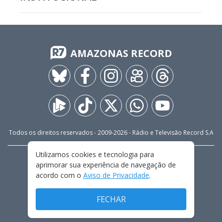
AMAZONAS RECORD
Todos os direitos reservados - 2009-
2026
- Rádio e Televisão Record S.A
Utilizamos cookies e tecnologia para
CARREIRA
FALE CONOSCO
PRIVACIDADE
aprimorar sua experiência de navegação de
TERMOS E CONDIÇÕES DE USO
acordo com o
Aviso de Privacidade
.
FECHAR