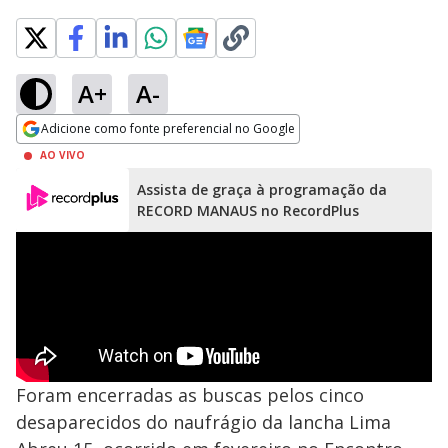
A+
A-
Adicione como fonte preferencial no Google
Opens in new window
AO VIVO
Assista de graça à programação da
RECORD MANAUS no RecordPlus
Foram encerradas as buscas pelos cinco
desaparecidos do naufrágio da lancha Lima