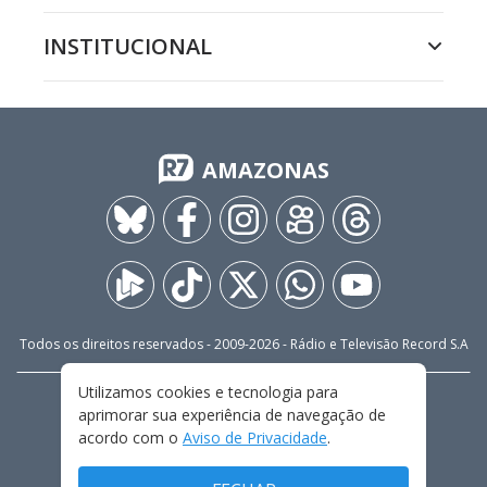
INSTITUCIONAL
AMAZONAS
Todos os direitos reservados - 2009-
2026
- Rádio e Televisão Record S.A
Utilizamos cookies e tecnologia para
CARREIRA
FALE CONOSCO
PRIVACIDADE
aprimorar sua experiência de navegação de
TERMOS E CONDIÇÕES DE USO
acordo com o
Aviso de Privacidade
.