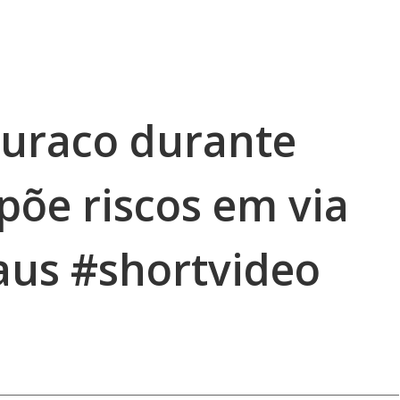
buraco durante
põe riscos em via
us #shortvideo