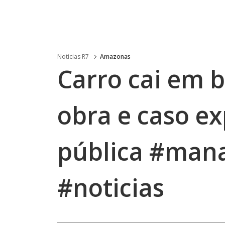
Noticias R7
Amazonas
Carro cai em 
obra e caso ex
pública #mana
#noticias