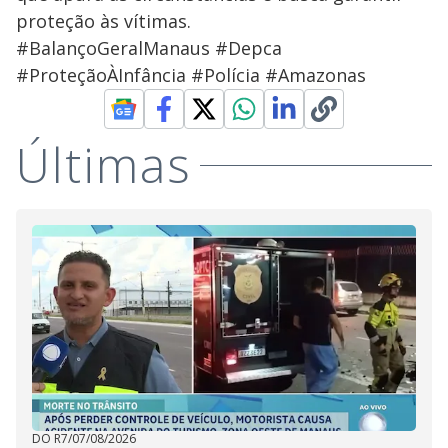
proteção às vítimas.
#BalançoGeralManaus #Depca
#ProteçãoÀInfância #Polícia #Amazonas
Últimas
DO R7
/
07/08/2026