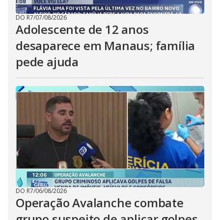
DO R7
/
07/08/2026
Adolescente de 12 anos
desaparece em Manaus; família
pede ajuda
DO R7
/
06/08/2026
Operação Avalanche combate
grupo suspeito de aplicar golpes