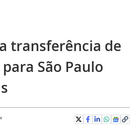
za transferência de
 para São Paulo
as
be