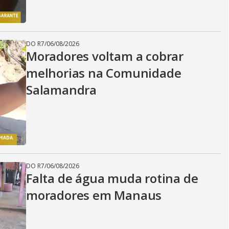
DO R7
/
06/08/2026
Moradores voltam a cobrar
melhorias na Comunidade
Salamandra
DO R7
/
06/08/2026
Falta de água muda rotina de
moradores em Manaus