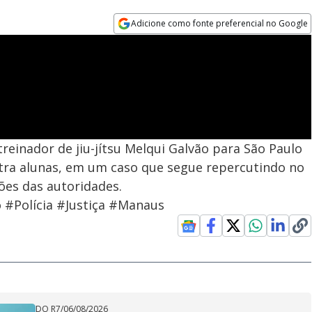
Adicione como fonte preferencial no Google
Opens in new window
treinador de jiu-jítsu Melqui Galvão para São Paulo
tra alunas, em um caso que segue repercutindo no
ões das autoridades.
#Polícia #Justiça #Manaus
DO R7
/
06/08/2026