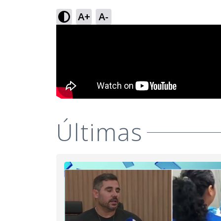
A+
A-
Últimas