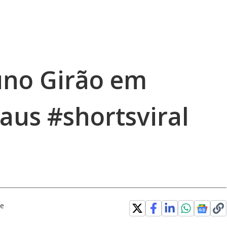
runo Girão em
us #shortsviral
be