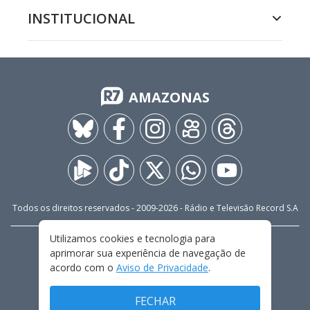
INSTITUCIONAL
AMAZONAS
Todos os direitos reservados - 2009-
2026
- Rádio e Televisão Record S.A
Utilizamos cookies e tecnologia para
CARREIRA
FALE CONOSCO
PRIVACIDADE
aprimorar sua experiência de navegação de
TERMOS E CONDIÇÕES DE USO
acordo com o
Aviso de Privacidade
.
FECHAR