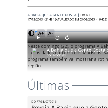
A BAHIA QUE A GENTE GOSTA
|
Do R7
17/12/2013 - 21H34
(ATUALIZADO EM
03/08/2025 - 19H29
)
A+
A-
L
o
a
d
P
V
A
e
l
o
v
d
Neste domingo (22), o programa A Bahi
a
l
a
:
y
t
n
0
a
ç
curiosidades da Terra dos Mariscos: Sa
.
r
a
6
por
Notícias
1
r
7
programa também vai mostrar a rotina
0
1
%
s
0
e
s
região.
g
e
u
g
n
u
d
n
o
d
s
o
Últimas
s
M
u
DO R7
/
31/07/2016
d
o
Reveja A Bahia que a Gente