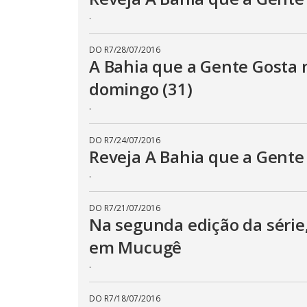
.
DO R7
/
28/07/2016
A Bahia que a Gente Gosta 
domingo (31)
.
DO R7
/
24/07/2016
Reveja A Bahia que a Gente
.
DO R7
/
21/07/2016
Na segunda edição da série
em Mucugê
.
DO R7
/
18/07/2016