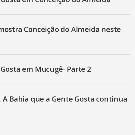
y
V
mostra Conceição do Almeida neste
i
d
 Gosta em Mucugê- Parte 2
e
, A Bahia que a Gente Gosta continua
o