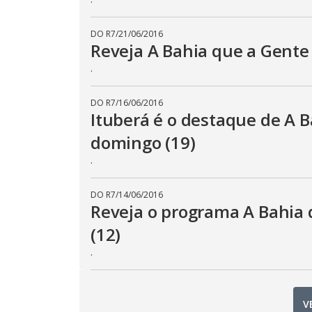
DO R7
/
21/06/2016
Reveja A Bahia que a Gente
.
DO R7
/
16/06/2016
Ituberá é o destaque de A 
domingo (19)
.
DO R7
/
14/06/2016
Reveja o programa A Bahia
(12)
.
V