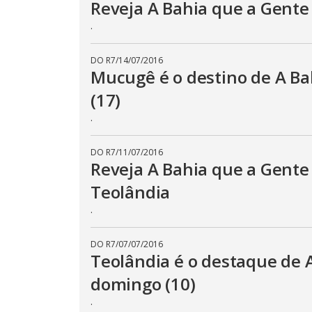
Reveja A Bahia que a Gent
.
DO R7
/
14/07/2016
Mucugê é o destino de A Ba
(17)
.
DO R7
/
11/07/2016
Reveja A Bahia que a Gente
Teolândia
.
DO R7
/
07/07/2016
Teolândia é o destaque de 
domingo (10)
.