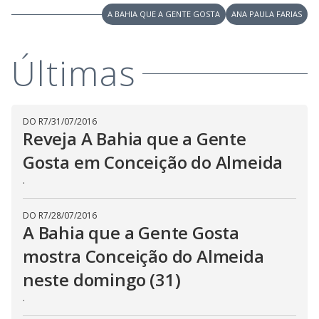
i
A BAHIA QUE A GENTE GOSTA
ANA PAULA FARIAS
d
Últimas
e
DO R7
/
31/07/2016
Reveja A Bahia que a Gente
o
Gosta em Conceição do Almeida
.
DO R7
/
28/07/2016
A Bahia que a Gente Gosta
mostra Conceição do Almeida
neste domingo (31)
.