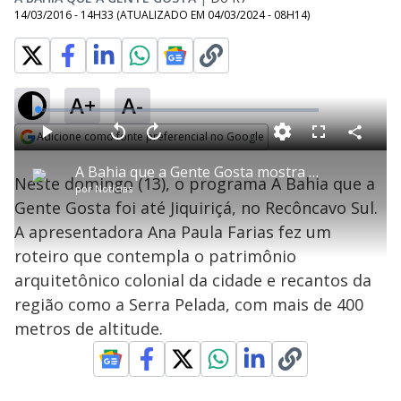
14/03/2016 - 14H33
(ATUALIZADO EM
04/03/2024 - 08H14
)
A+
A-
L
o
a
Adicione como fonte preferencial no Google
d
C
P
V
A
P
F
e
o
l
o
v
u
Opens in new window
d
m
a
l
a
l
:
A Bahia que a Gente Gosta mostra os encantos de Jiquiriçá
p
y
t
n
l
0
Neste domingo (13), o programa A Bahia que a
a
a
ç
s
.
por
Notícias
r
r
a
c
6
t
1
r
l
r
3
Gente Gosta foi até Jiquiriçá, no Recôncavo Sul.
i
0
1
e
%
l
s
0
e
h
A apresentadora Ana Paula Farias fez um
e
s
n
a
g
e
r
u
g
roteiro que contempla o patrimônio
n
u
a
d
n
o
d
arquitetônico colonial da cidade e recantos da
s
o
s
região como a Serra Pelada, com mais de 400
y
metros de altitude.
M
V
u
d
o