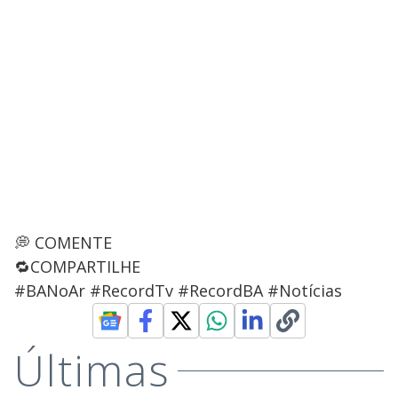
💭 COMENTE
🔁COMPARTILHE
#BANoAr #RecordTv #RecordBA #Notícias
Últimas