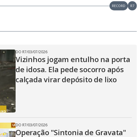
RECORD
R7
DO R7
/
03/07/2026
Vizinhos jogam entulho na porta
de idosa. Ela pede socorro após
calçada virar depósito de lixo
DO R7
/
03/07/2026
Operação "Sintonia de Gravata"