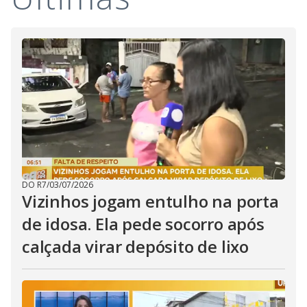
i
d
e
o
DO R7
/
03/07/2026
Vizinhos jogam entulho na porta
de idosa. Ela pede socorro após
calçada virar depósito de lixo