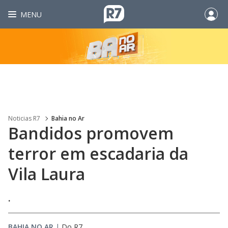
MENU
Noticias R7
Bahia no Ar
Bandidos promovem
terror em escadaria da
Vila Laura
.
BAHIA NO AR
|
Do R7