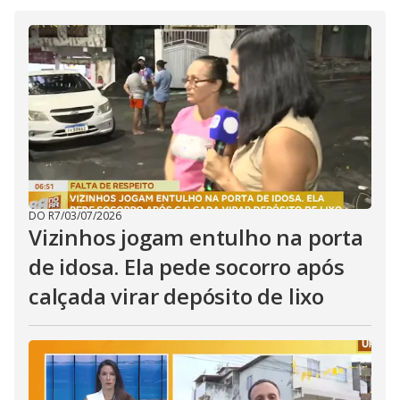
i
d
e
o
DO R7
/
03/07/2026
Vizinhos jogam entulho na porta
de idosa. Ela pede socorro após
calçada virar depósito de lixo