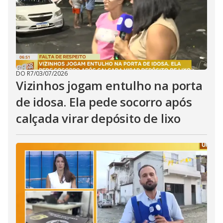
i
d
e
DO R7
/
03/07/2026
Vizinhos jogam entulho na porta
de idosa. Ela pede socorro após
o
calçada virar depósito de lixo