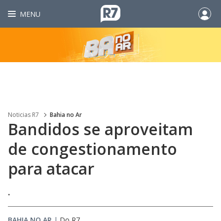
MENU
Noticias R7
Bahia no Ar
Bandidos se aproveitam
de congestionamento
para atacar
.
BAHIA NO AR
|
Do R7