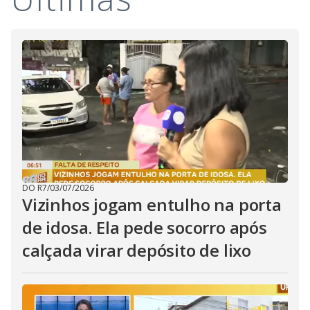
i
d
e
o
DO R7
/
03/07/2026
Vizinhos jogam entulho na porta
de idosa. Ela pede socorro após
calçada virar depósito de lixo