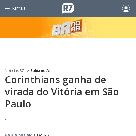
MENU
Noticias R7
Bahia no Ar
Corinthians ganha de
virada do Vitória em São
Paulo
.
BAHIA NO AR
|
Do R7