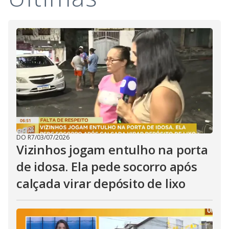
i
d
e
o
DO R7
/
03/07/2026
Vizinhos jogam entulho na porta
de idosa. Ela pede socorro após
calçada virar depósito de lixo