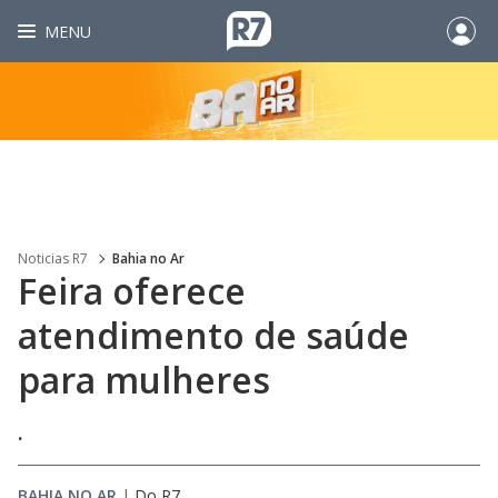
MENU
Noticias R7
Bahia no Ar
Feira oferece
atendimento de saúde
para mulheres
.
BAHIA NO AR
|
Do R7