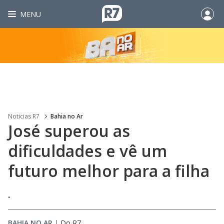
MENU
Noticias R7
Bahia no Ar
José superou as
dificuldades e vê um
futuro melhor para a filha
.
BAHIA NO AR
|
Do R7