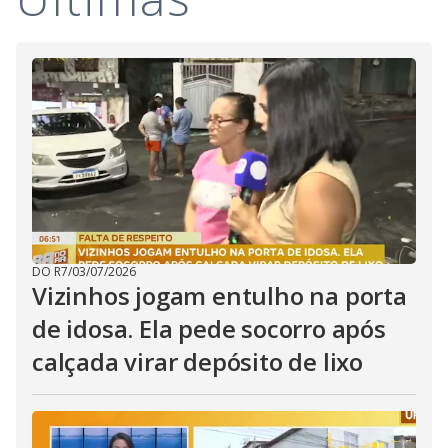
i
d
e
o
DO R7
/
03/07/2026
Vizinhos jogam entulho na porta
de idosa. Ela pede socorro após
calçada virar depósito de lixo