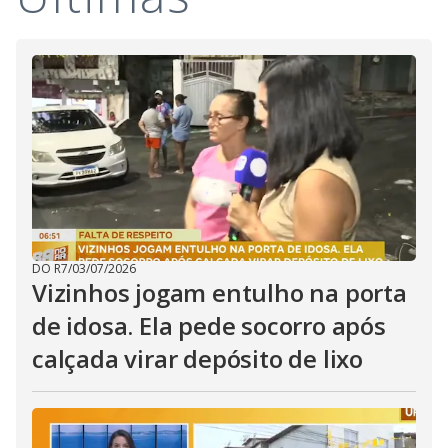
i
d
e
o
DO R7
/
03/07/2026
Vizinhos jogam entulho na porta
de idosa. Ela pede socorro após
calçada virar depósito de lixo