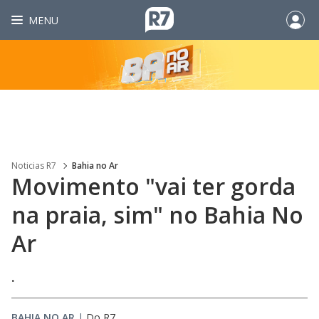
MENU
Noticias R7
Bahia no Ar
Movimento "vai ter gorda
na praia, sim" no Bahia No
Ar
.
BAHIA NO AR
|
Do R7