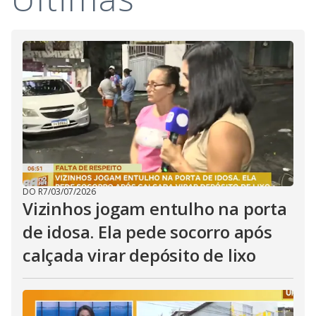
i
d
e
o
DO R7
/
03/07/2026
Vizinhos jogam entulho na porta
de idosa. Ela pede socorro após
calçada virar depósito de lixo