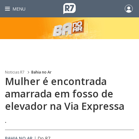
MENU
Noticias R7
Bahia no Ar
Mulher é encontrada
amarrada em fosso de
elevador na Via Expressa
.
BAHIA NO AR
|
Do R7