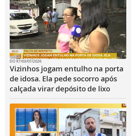
i
d
e
o
DO R7
/
03/07/2026
Vizinhos jogam entulho na porta
de idosa. Ela pede socorro após
calçada virar depósito de lixo