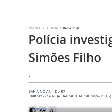
Noticias R7
Bahia
Bahia no Ar
Polícia inves
Simões Filho
.
BAHIA NO AR
|
Do R7
03/01/2017 - 14H25
(ATUALIZADO EM
01/03/2024 - 23H39
)
A+
A-
L