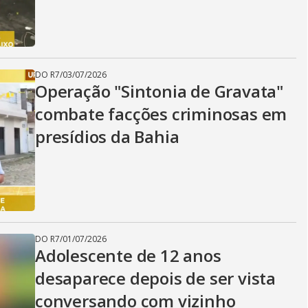
i
d
DO R7
/
03/07/2026
Operação "Sintonia de Gravata"
e
combate facções criminosas em
presídios da Bahia
o
DO R7
/
01/07/2026
Adolescente de 12 anos
desaparece depois de ser vista
conversando com vizinho