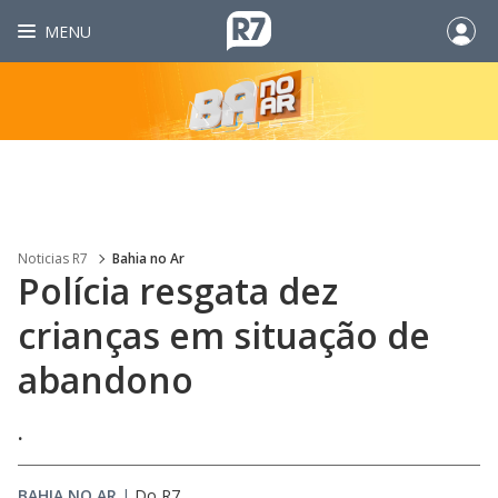
MENU
Noticias R7
Bahia no Ar
Polícia resgata dez
crianças em situação de
abandono
.
BAHIA NO AR
|
Do R7