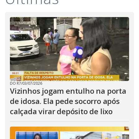
i
d
e
o
DO R7
/
03/07/2026
Vizinhos jogam entulho na porta
de idosa. Ela pede socorro após
calçada virar depósito de lixo