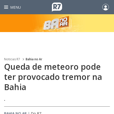
MENU
Noticias R7
Bahia no Ar
Queda de meteoro pode
ter provocado tremor na
Bahia
.
BAHIA NO AR
|
Do R7