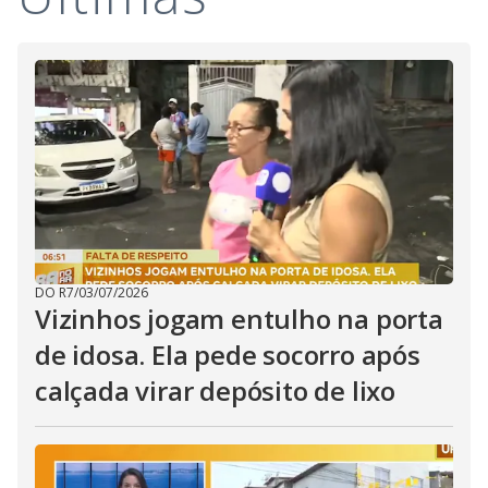
i
d
e
o
DO R7
/
03/07/2026
Vizinhos jogam entulho na porta
de idosa. Ela pede socorro após
calçada virar depósito de lixo