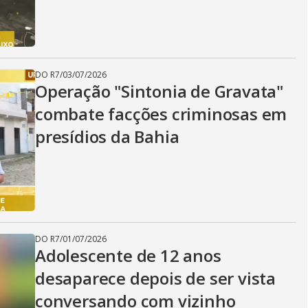
i
d
DO R7
/
03/07/2026
Operação "Sintonia de Gravata"
e
combate facções criminosas em
presídios da Bahia
o
DO R7
/
01/07/2026
Adolescente de 12 anos
desaparece depois de ser vista
conversando com vizinho