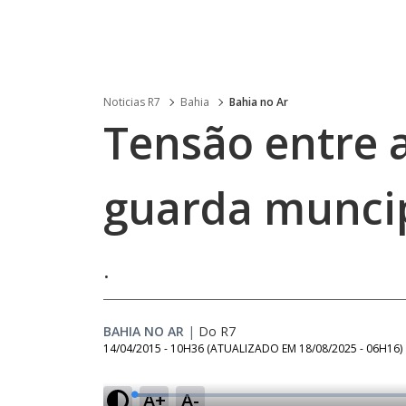
Noticias R7
Bahia
Bahia no Ar
Tensão entre 
guarda munci
.
BAHIA NO AR
|
Do R7
14/04/2015 - 10H36
(ATUALIZADO EM
18/08/2025 - 06H16
)
A+
A-
L