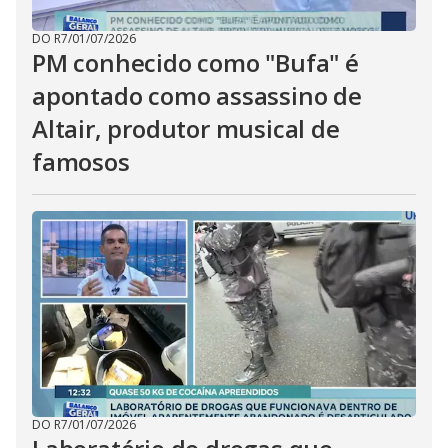
DO R7
/
01/07/2026
PM conhecido como "Bufa" é
apontado como assassino de
Altair, produtor musical de
famosos
DO R7
/
01/07/2026