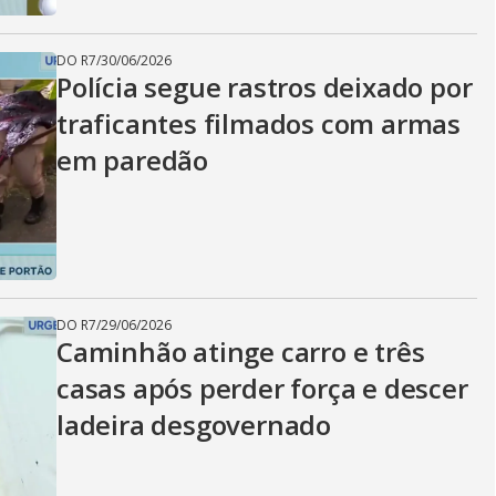
DO R7
/
30/06/2026
Polícia segue rastros deixado por
traficantes filmados com armas
em paredão
DO R7
/
29/06/2026
Caminhão atinge carro e três
casas após perder força e descer
ladeira desgovernado