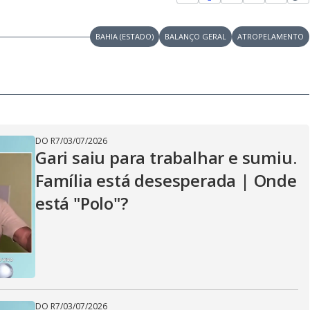
BAHIA (ESTADO)
BALANÇO GERAL
ATROPELAMENTO
DO R7
/
03/07/2026
Gari saiu para trabalhar e sumiu.
Família está desesperada | Onde
está "Polo"?
DO R7
/
03/07/2026