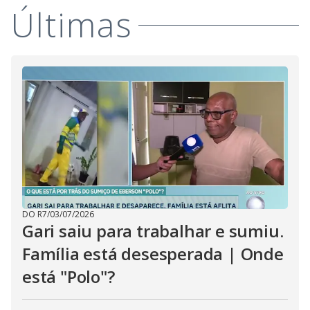
i
Últimas
d
e
o
DO R7
/
03/07/2026
Gari saiu para trabalhar e sumiu.
Família está desesperada | Onde
está "Polo"?