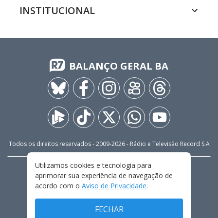
INSTITUCIONAL
BALANÇO GERAL BA
Todos os direitos reservados - 2009-
2026
- Rádio e Televisão Record S.A
Utilizamos cookies e tecnologia para
CARREIRA
FALE CONOSCO
PRIVACIDADE
aprimorar sua experiência de navegação de
TERMOS E CONDIÇÕES DE USO
acordo com o
Aviso de Privacidade
.
FECHAR