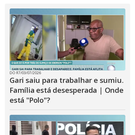
i
d
e
o
DO R7
/
03/07/2026
Gari saiu para trabalhar e sumiu.
Família está desesperada | Onde
está "Polo"?