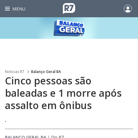
MENU
Noticias R7
Balanço Geral BA
Cinco pessoas são
baleadas e 1 morre após
assalto em ônibus
.
BALANÇO GERAL BA
|
Do R7