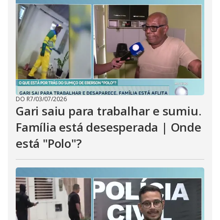
i
d
e
o
DO R7
/
03/07/2026
Gari saiu para trabalhar e sumiu.
Família está desesperada | Onde
está "Polo"?