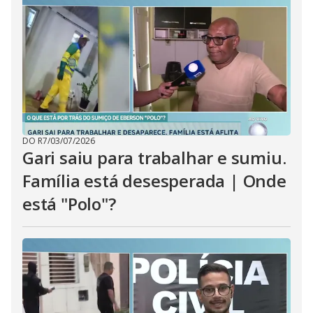
i
d
e
o
DO R7
/
03/07/2026
Gari saiu para trabalhar e sumiu.
Família está desesperada | Onde
está "Polo"?