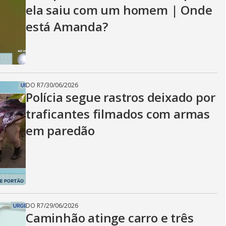
ela saiu com um homem | Onde
está Amanda?
DO R7
/
30/06/2026
Polícia segue rastros deixado por
traficantes filmados com armas
em paredão
DO R7
/
29/06/2026
Caminhão atinge carro e três