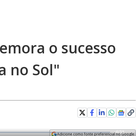
emora o sucesso
a no Sol"
R
-
6:53
Adicione como fonte preferencial no Google