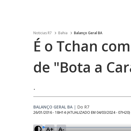
Noticias R7
Bahia
Balanço Geral BA
É o Tchan com
de "Bota a Car
.
BALANÇO GERAL BA
|
Do R7
26/01/2016 - 18H14
(ATUALIZADO EM
04/03/2024 - 07H20
)
A+
A-
L