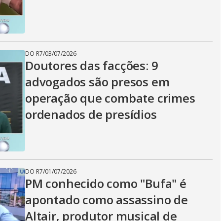
i
d
DO R7
/
03/07/2026
Doutores das facções: 9
e
advogados são presos em
operação que combate crimes
o
ordenados de presídios
DO R7
/
01/07/2026
PM conhecido como "Bufa" é
apontado como assassino de
Altair, produtor musical de