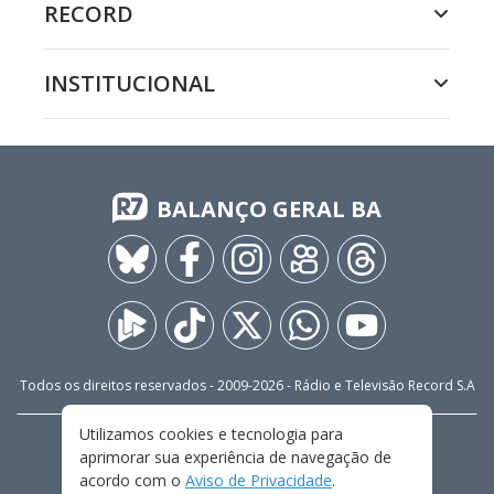
RECORD
INSTITUCIONAL
BALANÇO GERAL BA
Todos os direitos reservados - 2009-
2026
- Rádio e Televisão Record S.A
Utilizamos cookies e tecnologia para
CARREIRA
FALE CONOSCO
PRIVACIDADE
aprimorar sua experiência de navegação de
TERMOS E CONDIÇÕES DE USO
acordo com o
Aviso de Privacidade
.