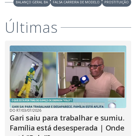
i
BALANÇO GERAL BA
FALSA CARREIRA DE MODELO
PROSTITUIÇÃO
d
Últimas
e
o
DO R7
/
03/07/2026
Gari saiu para trabalhar e sumiu.
Família está desesperada | Onde