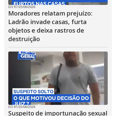
DO R7
/
25/06/2026
Moradores relatam prejuízo:
Ladrão invade casas, furta
objetos e deixa rastros de
destruição
DO R7
/
25/06/2026
Suspeito de importunação sexual