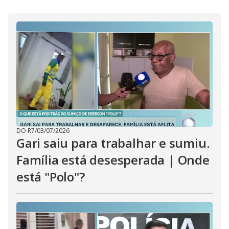
i
d
e
o
DO R7
/
03/07/2026
Gari saiu para trabalhar e sumiu.
Família está desesperada | Onde
está "Polo"?