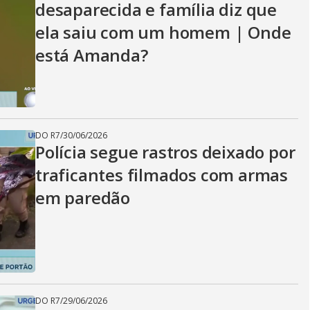
desaparecida e família diz que
ela saiu com um homem | Onde
está Amanda?
DO R7
/
30/06/2026
Polícia segue rastros deixado por
traficantes filmados com armas
em paredão
DO R7
/
29/06/2026