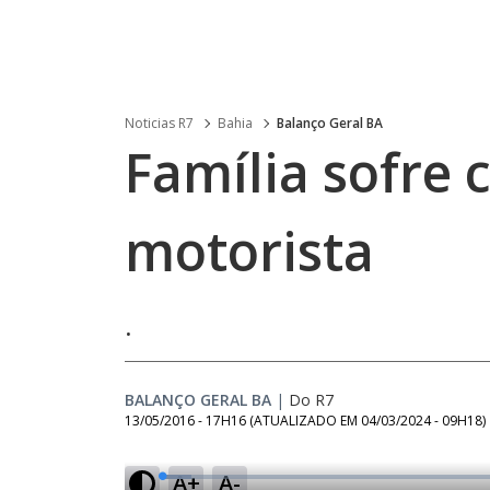
Noticias R7
Bahia
Balanço Geral BA
Família sofre 
motorista
.
BALANÇO GERAL BA
|
Do R7
13/05/2016 - 17H16
(ATUALIZADO EM
04/03/2024 - 09H18
)
A+
A-
L