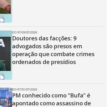
i
d
DO R7
/
03/07/2026
e
Doutores das facções: 9
advogados são presos em
operação que combate crimes
o
ordenados de presídios
DO R7
/
01/07/2026
PM conhecido como "Bufa" é
apontado como assassino de