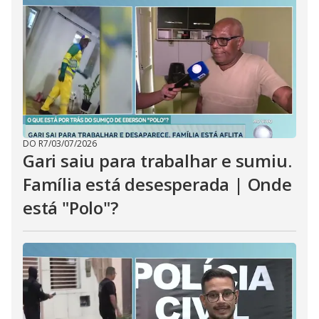
i
d
e
o
DO R7
/
03/07/2026
Gari saiu para trabalhar e sumiu.
Família está desesperada | Onde
está "Polo"?