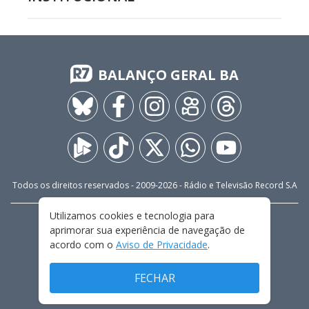
BALANÇO GERAL BA
Todos os direitos reservados - 2009-
2026
- Rádio e Televisão Record S.A
Utilizamos cookies e tecnologia para
CARREIRA
FALE CONOSCO
PRIVACIDADE
aprimorar sua experiência de navegação de
TERMOS E CONDIÇÕES DE USO
acordo com o
Aviso de Privacidade
.
FECHAR