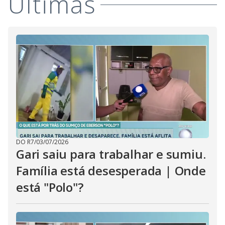
i
Últimas
d
e
o
DO R7
/
03/07/2026
Gari saiu para trabalhar e sumiu.
Família está desesperada | Onde
está "Polo"?