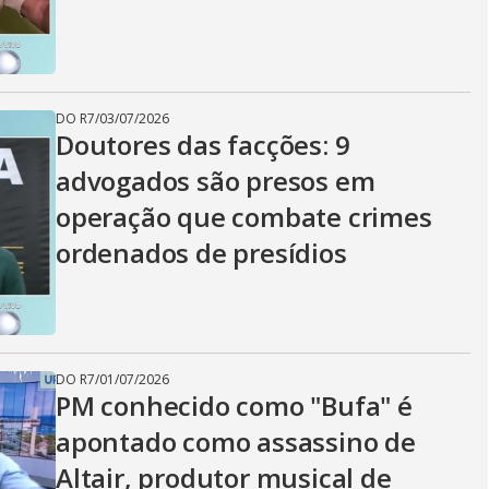
i
d
DO R7
/
03/07/2026
Doutores das facções: 9
e
advogados são presos em
operação que combate crimes
o
ordenados de presídios
DO R7
/
01/07/2026
PM conhecido como "Bufa" é
apontado como assassino de
Altair, produtor musical de