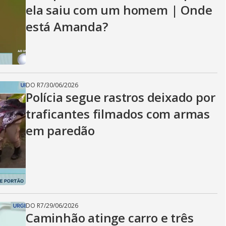
ela saiu com um homem | Onde
está Amanda?
DO R7
/
30/06/2026
Polícia segue rastros deixado por
traficantes filmados com armas
em paredão
DO R7
/
29/06/2026
Caminhão atinge carro e três