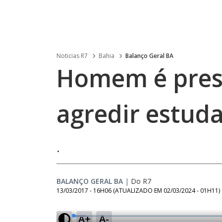
Noticias R7
Bahia
Balanço Geral BA
Homem é pres
agredir estud
.
BALANÇO GERAL BA
|
Do R7
13/03/2017 - 16H06
(ATUALIZADO EM
02/03/2024 - 01H11
)
A+
A-
L