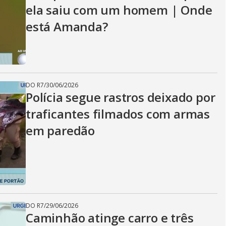
ela saiu com um homem | Onde
está Amanda?
DO R7
/
30/06/2026
Polícia segue rastros deixado por
traficantes filmados com armas
em paredão
DO R7
/
29/06/2026
Caminhão atinge carro e três