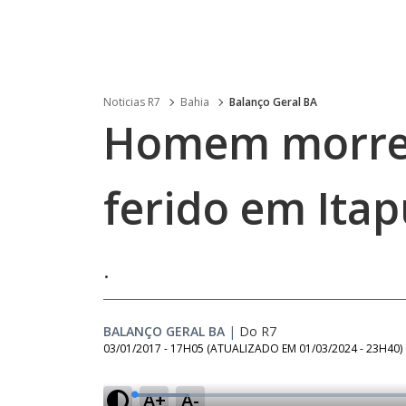
Noticias R7
Bahia
Balanço Geral BA
Homem morre 
ferido em Ita
.
BALANÇO GERAL BA
|
Do R7
03/01/2017 - 17H05
(ATUALIZADO EM
01/03/2024 - 23H40
)
A+
A-
L