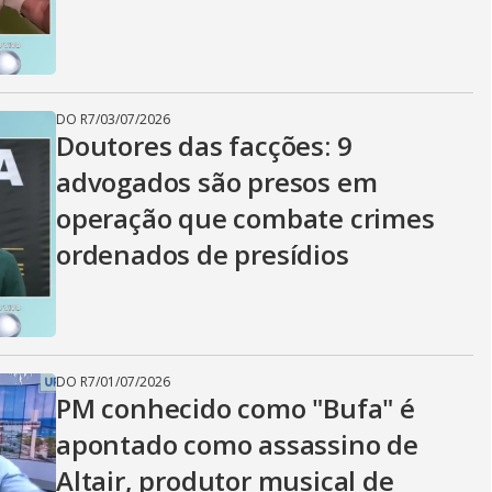
i
d
DO R7
/
03/07/2026
Doutores das facções: 9
e
advogados são presos em
operação que combate crimes
o
ordenados de presídios
DO R7
/
01/07/2026
PM conhecido como "Bufa" é
apontado como assassino de
Altair, produtor musical de