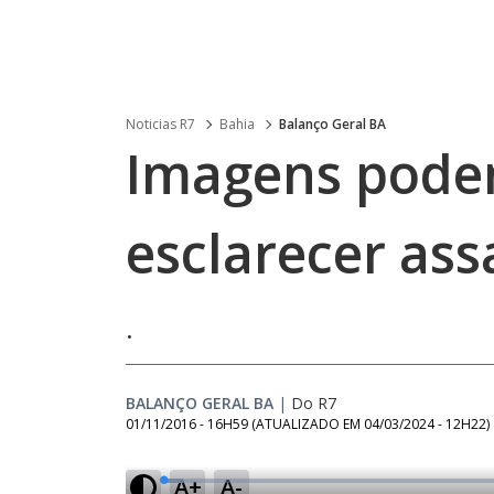
Noticias R7
Bahia
Balanço Geral BA
Imagens pode
esclarecer ass
.
BALANÇO GERAL BA
|
Do R7
01/11/2016 - 16H59
(ATUALIZADO EM
04/03/2024 - 12H22
)
A+
A-
L