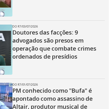
i
d
DO R7
/
03/07/2026
Doutores das facções: 9
e
advogados são presos em
operação que combate crimes
o
ordenados de presídios
DO R7
/
01/07/2026
PM conhecido como "Bufa" é
apontado como assassino de
Altair, produtor musical de