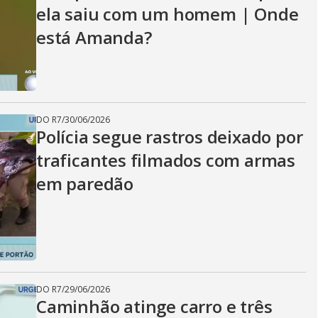
ela saiu com um homem | Onde
está Amanda?
DO R7
/
30/06/2026
Polícia segue rastros deixado por
traficantes filmados com armas
em paredão
DO R7
/
29/06/2026
Caminhão atinge carro e três