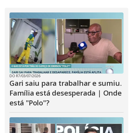
i
d
e
o
DO R7
/
03/07/2026
Gari saiu para trabalhar e sumiu.
Família está desesperada | Onde
está "Polo"?