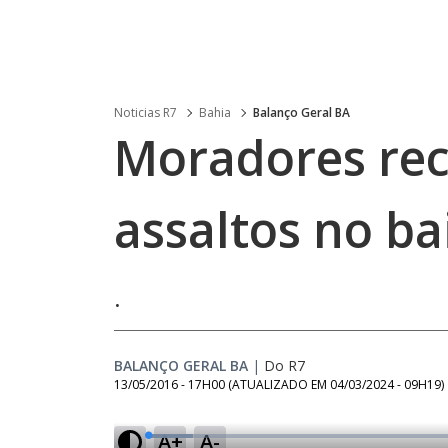
Noticias R7
Bahia
Balanço Geral BA
Moradores re
assaltos no ba
.
BALANÇO GERAL BA
|
Do R7
13/05/2016 - 17H00
(ATUALIZADO EM
04/03/2024 - 09H19
)
A+
A-
L