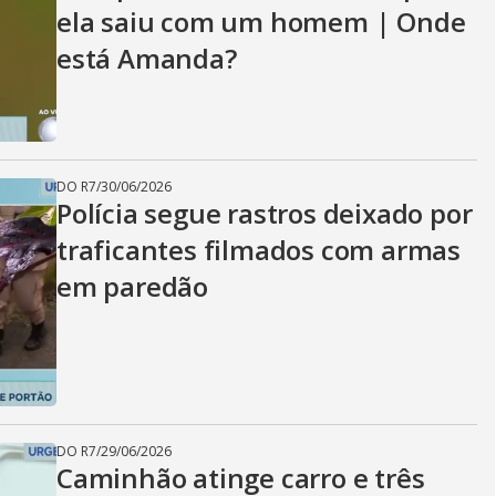
ela saiu com um homem | Onde
está Amanda?
DO R7
/
30/06/2026
Polícia segue rastros deixado por
traficantes filmados com armas
em paredão
DO R7
/
29/06/2026
Caminhão atinge carro e três