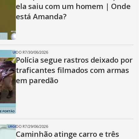
ela saiu com um homem | Onde
está Amanda?
DO R7
/
30/06/2026
Polícia segue rastros deixado por
traficantes filmados com armas
em paredão
DO R7
/
29/06/2026
Caminhão atinge carro e três