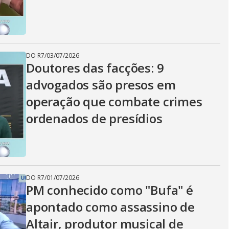
i
d
DO R7
/
03/07/2026
Doutores das facções: 9
e
advogados são presos em
operação que combate crimes
o
ordenados de presídios
DO R7
/
01/07/2026
PM conhecido como "Bufa" é
apontado como assassino de
Altair, produtor musical de