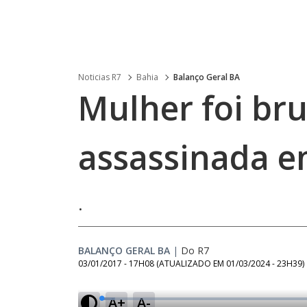
Noticias R7
Bahia
Balanço Geral BA
Mulher foi br
assassinada e
.
BALANÇO GERAL BA
|
Do R7
03/01/2017 - 17H08
(ATUALIZADO EM
01/03/2024 - 23H39
)
A+
A-
L